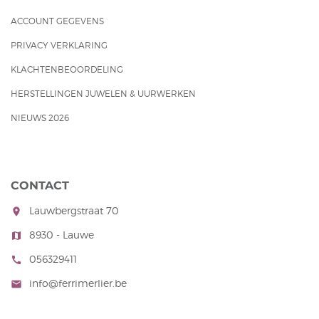
ACCOUNT GEGEVENS
PRIVACY VERKLARING
KLACHTENBEOORDELING
HERSTELLINGEN JUWELEN & UURWERKEN
NIEUWS 2026
CONTACT
Lauwbergstraat 70
room
8930 - Lauwe
map
056329411
call
info@ferrimerlier.be
mail