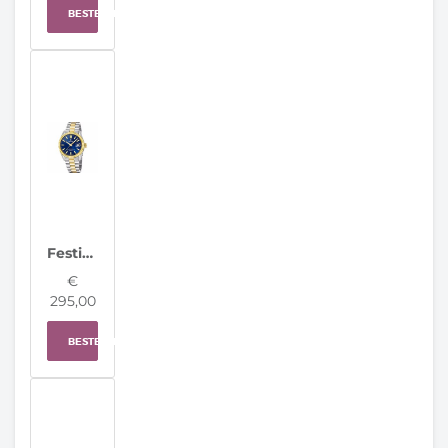
BESTELLEN
Festina Herenhorloge F20085/B Classic Steel Swiss Made
€
295,00
BESTELLEN