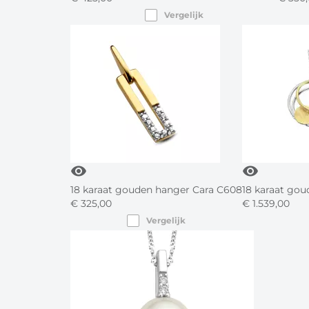
Vergelijk
visibility
visibility
18 karaat gouden hanger Cara C608
18 karaat gou
€
325,
00
€
1.539,
00
Vergelijk