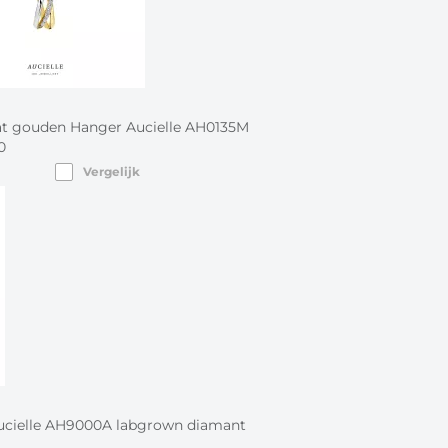
at gouden Hanger Aucielle AH0135M
0
Vergelijk
ucielle AH9000A labgrown diamant