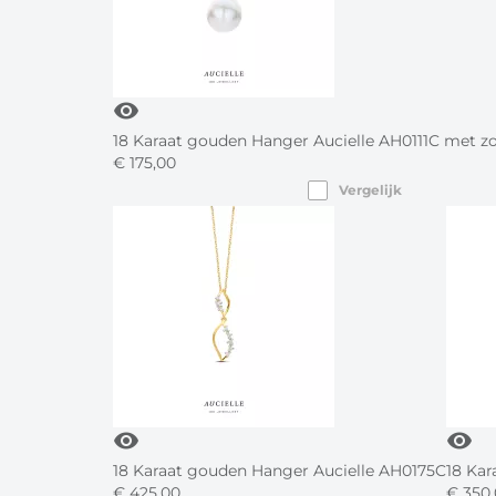
visibility
18 Karaat gouden Hanger Aucielle AH0111C met z
€
175,
00
Vergelijk
visibility
visibility
18 Karaat gouden Hanger Aucielle AH0175C
18 Kar
€
425,
00
€
350,