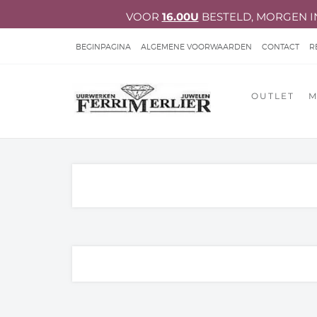
VOOR
16.00U
BESTELD, MORGEN I
BEGINPAGINA
ALGEMENE VOORWAARDEN
CONTACT
R
ACCOUNT GEGEVENS
PRIVACY VERKLARING
KLACHTENB
OUTLET
M
HERSTELLINGEN JUWELEN & UURWERKEN
NIEUWS 2026