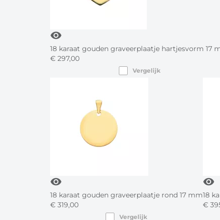
visibility
18 karaat gouden graveerplaatje hartjesvorm 17
€
297,
00
Vergelijk
visibility
visibility
18 karaat gouden graveerplaatje rond 17 mm
18 k
€
319,
00
€
395
Vergelijk