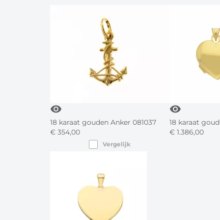
visibility
visibility
18 karaat gouden Anker 081037
18 karaat gou
€
354,
00
€
1.386,
00
Vergelijk