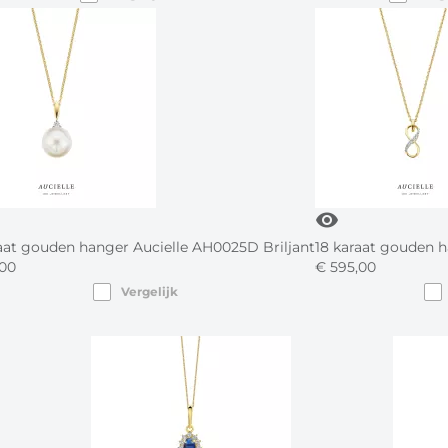
visibility
aat gouden hanger Aucielle AH0025D Briljant
18 karaat gouden 
00
€
595,
00
Vergelijk