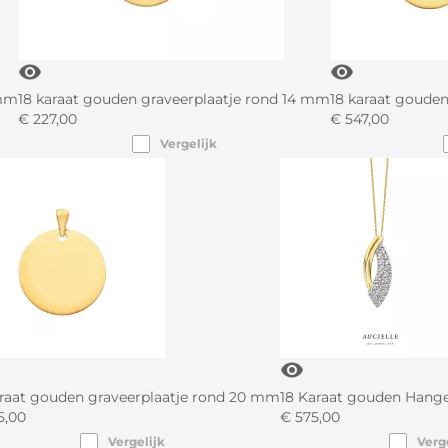
visibility
visibility
 mm
18 karaat gouden graveerplaatje rond 14 mm
18 karaat goude
€
227,
00
€
547,
00
Vergelijk
visibility
araat gouden graveerplaatje rond 20 mm
18 Karaat gouden Hange
,
00
€
575,
00
Vergelijk
Verg