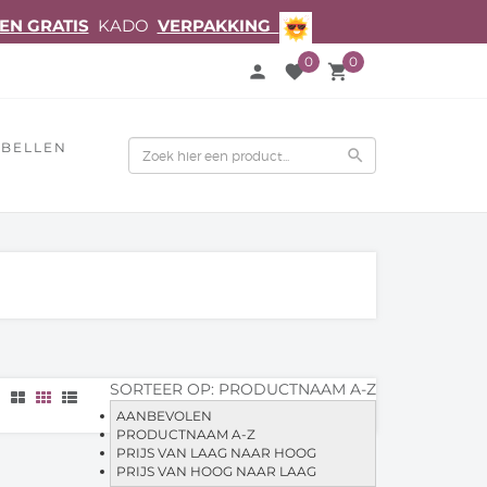
EN GRATIS
KADO
VERPAKKING
0
0
person
favorite
local_grocery_store
BELLEN
search
SORTEER OP:
PRODUCTNAAM A-Z
AANBEVOLEN
PRODUCTNAAM A-Z
PRIJS VAN LAAG NAAR HOOG
PRIJS VAN HOOG NAAR LAAG