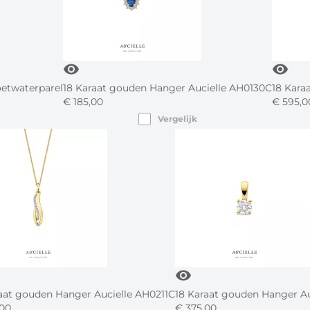
visibility
visibility
oetwaterparel
18 Karaat gouden Hanger Aucielle AH0130C
18 Kara
€
185,
00
€
595,
0
Vergelijk
visibility
aat gouden Hanger Aucielle AH0211C
18 Karaat gouden Hanger A
00
€
375,
00