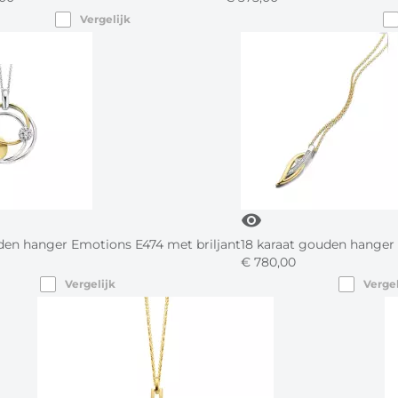
Vergelijk
visibility
den hanger Emotions E474 met briljant
18 karaat gouden hanger
€
780,
00
Vergelijk
Vergel