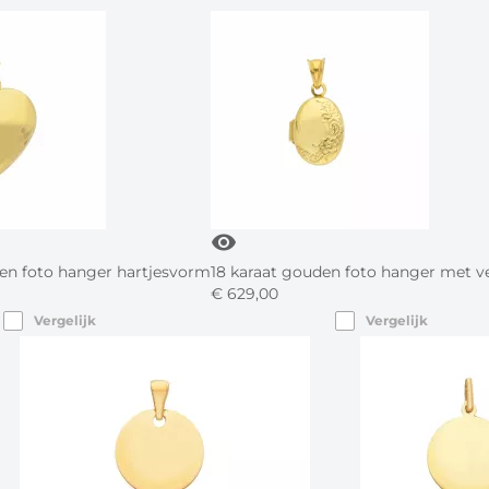
visibility
den foto hanger hartjesvorm
18 karaat gouden foto hanger met ve
€
629,
00
Vergelijk
Vergelijk