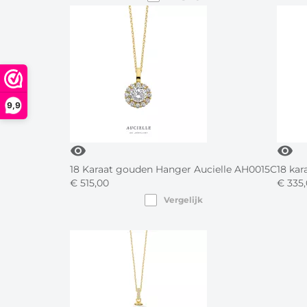
9,9
visibility
visibility
18 Karaat gouden Hanger Aucielle AH0015C
18 kar
€
515,
00
€
335,
Vergelijk