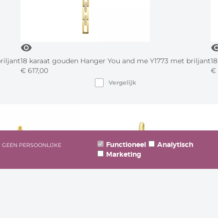
visibility
visibi
iljant
18 karaat gouden Hanger You and me Y1773 met briljant
1
€
617,
00
€
Vergelijk
Functioneel
Analytisch
N GEEN PERSOONLIJKE
Marketing
visibility
visibil