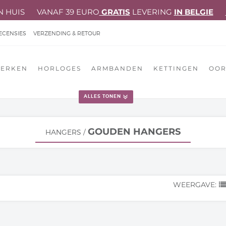
N HUIS VANAF 39 EURO
GRATIS
LEVERING
IN BELGIE
ECENSIES
VERZENDING & RETOUR
EOORDELING
ERKEN
HORLOGES
ARMBANDEN
KETTINGEN
OOR
ALLES TONEN
GOUDEN HANGERS
HANGERS
/
WEERGAVE: