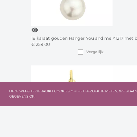
visibility
18 karaat gouden Hanger You and me Y1217 met br
€
259,
00
Vergelijk
DEZE WEBSITE GEBRUIKT COOKIES OM HET BEZOEK TE METEN, WE SLAA
GEGEVENS OP.
visibility
visibility