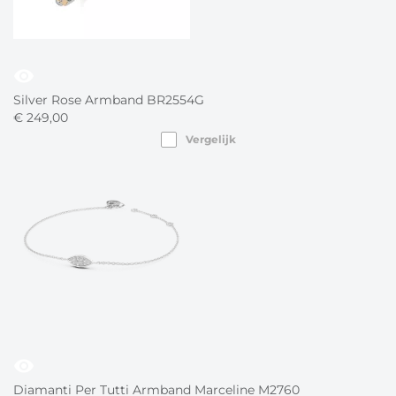
visibility
Silver Rose Armband BR2554G
€
249,
00
Vergelijk
visibility
Diamanti Per Tutti Armband Marceline M2760