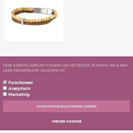
visibility
Gemini armband O76 Terra Beige
DEZE WEBSITE GEBRUIKT COOKIES OM HET BEZOEK TE METEN, WE SLAAN
€
59,
95
GEEN PERSOONLIJKE GEGEVENS OP.
Vergelijk
Functioneel
Analytisch
Marketing
ACCEPTEER GESELECTEERDE COOKIES
WEIGER COOKIES