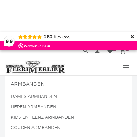
VOOR
16.00U
BESTELD, MORGEN IN HUIS VANAF 39
EURO
GRATIS
LEVERING
IN BELGIE
EN
GRATIS
KADO
VERPAKKING
×
260
Reviews
9,9
0
0
search
person
favorite
local_grocery_store
TOGG
NAVI
ARMBANDEN
DAMES ARMBANDEN
HEREN ARMBANDEN
KIDS EN TEENZ ARMBANDEN
GOUDEN ARMBANDEN