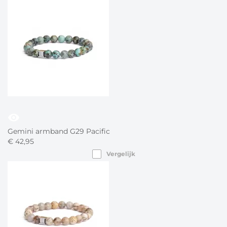
visibility
Gemini armband G29 Pacific
€
42,
95
Vergelijk