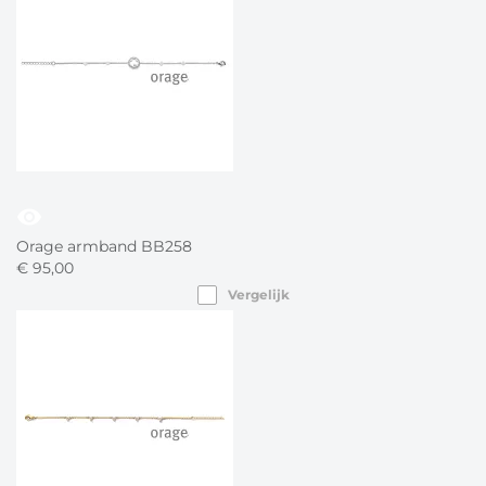
visibility
Orage armband BB258
€
95,
00
Vergelijk