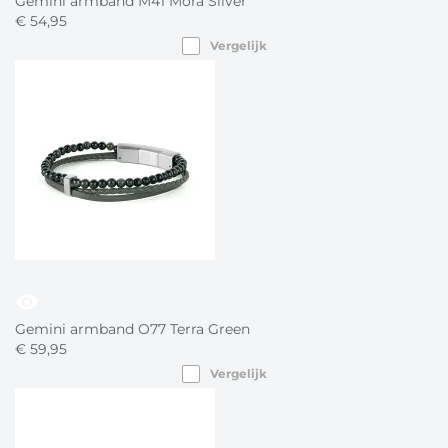
Gemini armband M41 Mora Silver
€
54,
95
Vergelijk
visibility
Gemini armband O77 Terra Green
€
59,
95
Vergelijk