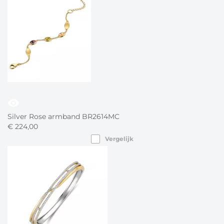
visibility
Silver Rose armband BR2614MC
€
224,
00
Vergelijk