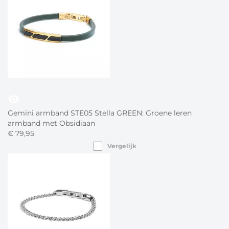
visibility
Gemini armband STE05 Stella GREEN: Groene leren
armband met Obsidiaan
€
79,
95
Vergelijk