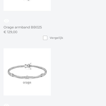
visibility
Orage armband BB025
€
129,
00
Vergelijk
visibility