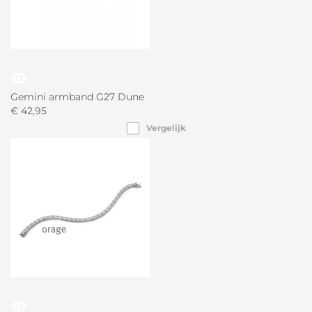
visibility
Gemini armband G27 Dune
€
42,
95
Vergelijk
visibility