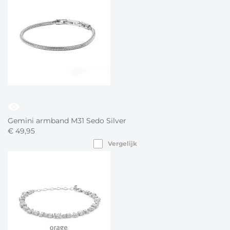
visibility
Gemini armband M31 Sedo Silver
€
49,
95
Vergelijk