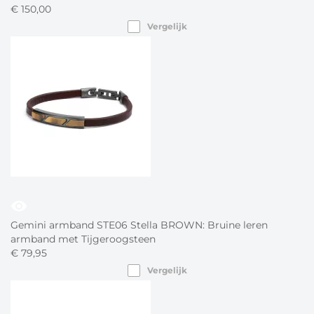
€
150,
00
Vergelijk
visibility
Gemini armband STE06 Stella BROWN: Bruine leren
armband met Tijgeroogsteen
€
79,
95
Vergelijk