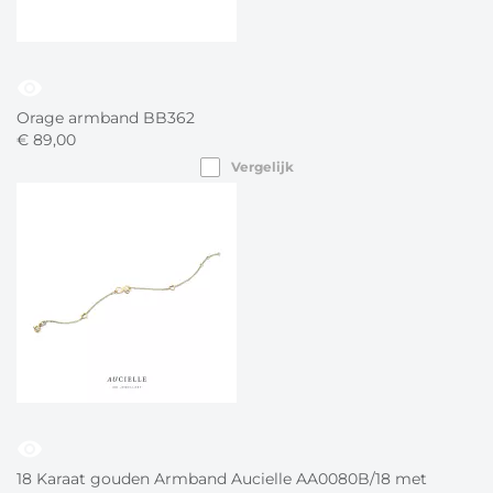
visibility
Orage armband BB362
€
89,
00
Vergelijk
visibility
18 Karaat gouden Armband Aucielle AA0080B/18 met