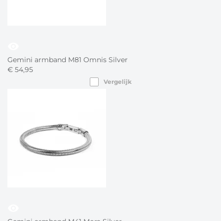
visibility
Gemini armband M81 Omnis Silver
€
54,
95
Vergelijk
visibility