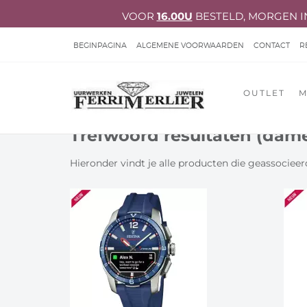
VOOR
16.00U
BESTELD, MORGEN I
BEGINPAGINA
ALGEMENE VOORWAARDEN
CONTACT
R
ACCOUNT GEGEVENS
PRIVACY VERKLARING
KLACHTENB
OUTLET
M
HERSTELLINGEN JUWELEN & UURWERKEN
NIEUWS 2026
Trefwoord resultaten (dam
RINGCOLLECT
Hieronder vindt je alle producten die geassocie
DIAMONDS SPEAK