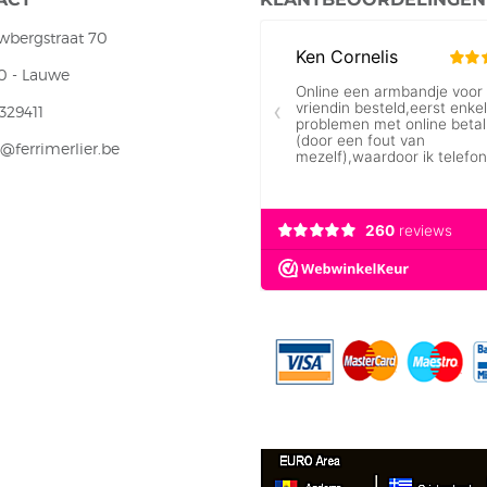
wbergstraat 70
0 - Lauwe
329411
@ferrimerlier.be