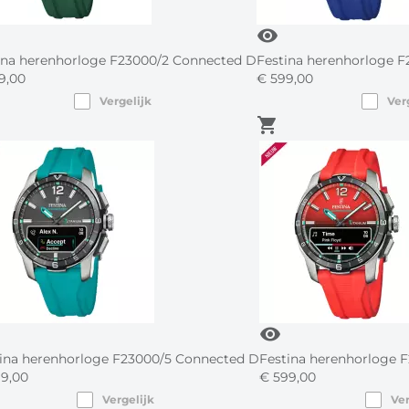
visibility
ina herenhorloge F23000/2 Connected D
Festina herenhorloge 
9,
00
€
599,
00
Vergelijk
Ver
shopping_cart
visibility
ina herenhorloge F23000/5 Connected D
Festina herenhorloge 
9,
00
€
599,
00
Vergelijk
Ver