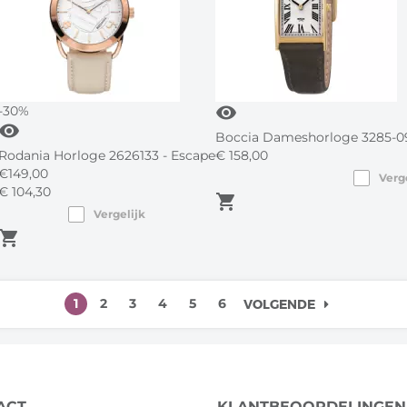
visibility
-30%
visibility
Boccia Dameshorloge 3285-09,
Rodania Horloge 2626133 - Escape
€
158,
00
€
149,00
Verg
€
104,
30
shopping_cart
Vergelijk
hopping_cart
1
2
3
4
5
6
VOLGENDE
ACT
KLANTBEOORDELINGEN