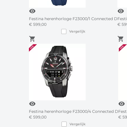
visibility
visibility
Festina herenhorloge F23000/1 Connected D
Fest
€
599,
00
€
59
Vergelijk
shopping_cart
shopping_cart
visibility
visibility
Festina herenhorloge F23000/4 Connected D
Fest
€
599,
00
€
59
Vergelijk