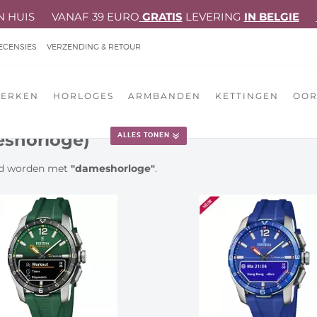
N HUIS VANAF 39 EURO
GRATIS
LEVERING
IN BELGIE
ECENSIES
VERZENDING & RETOUR
EOORDELING
ERKEN
HORLOGES
ARMBANDEN
KETTINGEN
OOR
eshorloge)
ALLES TONEN
IE!
erd worden met
"dameshorloge"
.
 LOUDER THAN WORDS