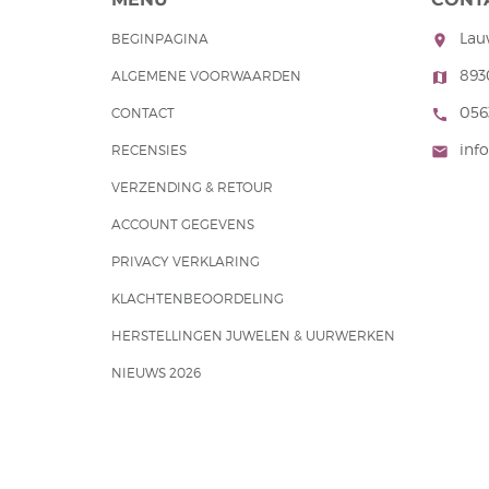
Lau
BEGINPAGINA
room
893
ALGEMENE VOORWAARDEN
map
056
CONTACT
call
info
RECENSIES
mail
VERZENDING & RETOUR
ACCOUNT GEGEVENS
PRIVACY VERKLARING
KLACHTENBEOORDELING
HERSTELLINGEN JUWELEN & UURWERKEN
NIEUWS 2026