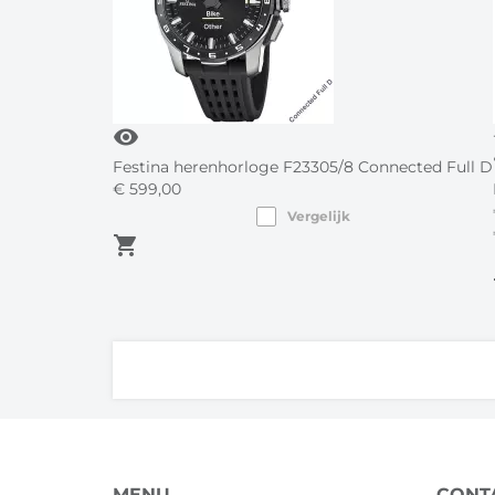
visibility
Festina herenhorloge F23305/8 Connected Full D
€
599,
00
Vergelijk
shopping_cart
s
MENU
CONT