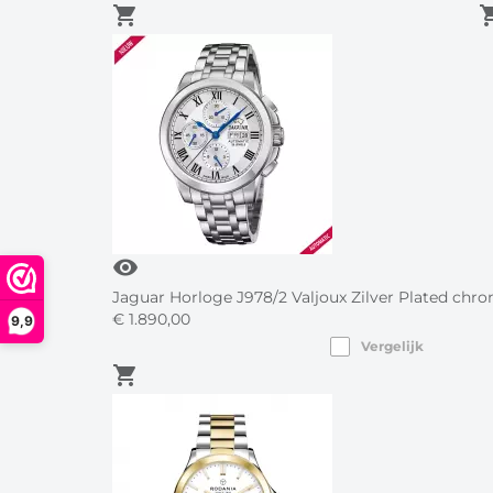
shopping_cart
shoppin
visibility
Jaguar Horloge J978/2 Valjoux Zilver Plated chr
€
1.890,
00
9,9
Vergelijk
shopping_cart