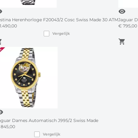
lity
visibility
stina Herenhorloge F20043/2 Cosc Swiss Made 30 ATM
Jaguar D
1.490,
00
€
795,
00
Vergelijk
_cart
shopping_cart
ility
aguar Dames Automatisch J995/2 Swiss Made
845,
00
Vergelijk