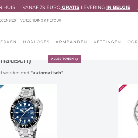
N HUIS VANAF 39 EURO
GRATIS
LEVERING
IN BELGIE
ECENSIES
VERZENDING & RETOUR
EOORDELING
ERKEN
HORLOGES
ARMBANDEN
KETTINGEN
OOR
matisch)
ALLES TONEN
IE!
erd worden met
"automatisch"
.
 LOUDER THAN WORDS