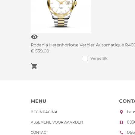
visibility
Rodania Herenhorloge Verbier Automatique R40
€
539,
00
Vergelijk
shopping_cart
MENU
CONT
Lau
BEGINPAGINA
room
893
ALGEMENE VOORWAARDEN
map
056
CONTACT
call