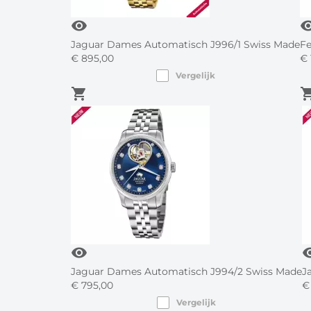
visibility
visibi
Jaguar Dames Automatisch J996/1 Swiss Made
Fe
€
895,
00
€
Vergelijk
shopping_cart
shopping
visibility
visib
Jaguar Dames Automatisch J994/2 Swiss Made
J
€
795,
00
€
Vergelijk