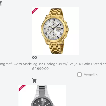
g_cart
visibility
onograaf Swiss Made
Jaguar Horloge J979/1 Valjoux Gold Plated 
€
1.990,
00
Vergelijk
shopping_cart