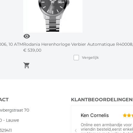
visibility
006, 10 ATM
Rodania Herenhorloge Verbier Automatique R40008
€
539,
00
Vergelijk
shopping_cart
ACT
KLANTBEOORDELINGEN
wbergstraat 70
0 - Lauwe
329411