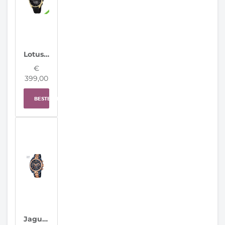
Lotus horloge 20002/5 Connected Full D
€
399,00
BESTELLEN
Jaguar Horloge J810/1 Special Edition Swiss Made