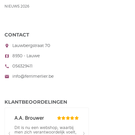
NIEUWS 2026
CONTACT
Lauwbergstraat 70
room
8930 - Lauwe
map
056329411
call
info@ferrimerlier.be
mail
KLANTBEOORDELINGEN