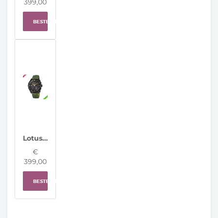
399,00
BESTELLEN
Lotus horloge 20001/7 Connected Full D
€
399,00
BESTELLEN