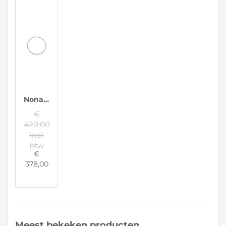
Nona Ketting 93635
€
420,00
incl.
btw
€
378,00
Meest bekeken producten