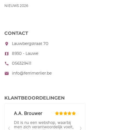
NIEUWS 2026
CONTACT
Lauwbergstraat 70
room
8930 - Lauwe
map
056329411
call
info@ferrimerlier.be
mail
KLANTBEOORDELINGEN