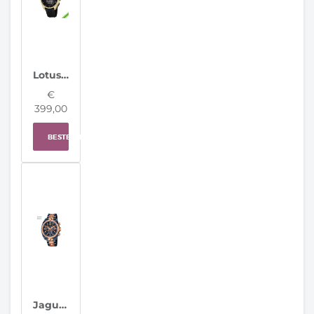
Lotus horloge 20002/5 Connected Full D
€
399,00
BESTELLEN
Jaguar Horloge J810/1 Special Edition Swiss Made