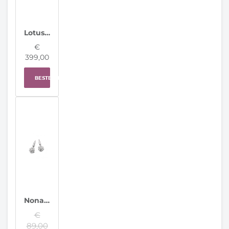
Lotus horloge 20001/7 Connected Full D
€
399,00
BESTELLEN
Nona Oorbellen 96211
€
89,00