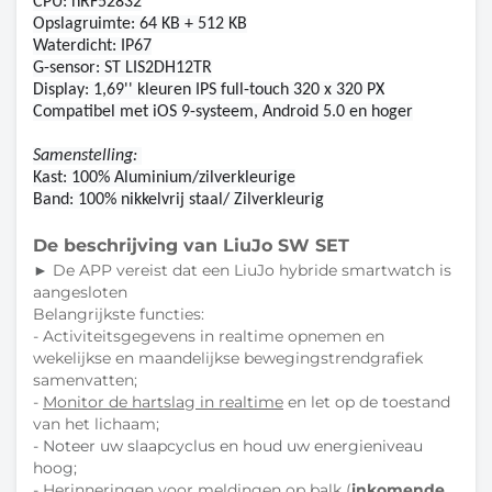
CPU: nRF52832
Opslagruimte: 64 KB + 512 KB
Waterdicht: IP67
G-sensor: ST LIS2DH12TR
Display: 1,69'' kleuren IPS full-touch 320 x 320 PX
Compatibel met iOS 9-systeem, Android 5.0 en hoger
Samenstelling: 
Kast: 100% Aluminium/zilverkleurige
Band: 100% nikkelvrij staal/ Zilverkleurig
De beschrijving van LiuJo SW SET
►
De APP vereist dat een LiuJo hybride smartwatch is
aangesloten
Belangrijkste functies:
- Activiteitsgegevens in realtime opnemen en
wekelijkse en maandelijkse bewegingstrendgrafiek
samenvatten;
-
Monitor de hartslag in realtime
en let op de toestand
van het lichaam;
- Noteer uw slaapcyclus en houd uw energieniveau
hoog;
- Herinneringen voor meldingen op balk (
inkomende