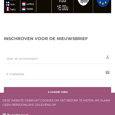
INSCHRIJVEN VOOR DE NIEUWSBRIEF
person
mail
AANMELDEN
DEZE WEBSITE GEBRUIKT COOKIES OM HET BEZOEK TE METEN, WE SLAAN
GEEN PERSOONLIJKE GEGEVENS OP.