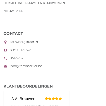
HERSTELLINGEN JUWELEN & UURWERKEN
NIEUWS 2026
CONTACT
Lauwbergstraat 70
room
8930 - Lauwe
map
056329411
call
info@ferrimerlier.be
mail
KLANTBEOORDELINGEN