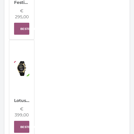
Festina Herenhorloge F20085/B Classic Steel Swiss Made
€
295,00
BESTELLEN
Lotus horloge 20002/5 Connected Full D
€
399,00
BESTELLEN