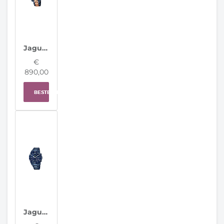
Jaguar Horloge J810/1 Special Edition Swiss Made
€
890,00
BESTELLEN
Jaguar Horloge J930/A Connected Men Special Edition