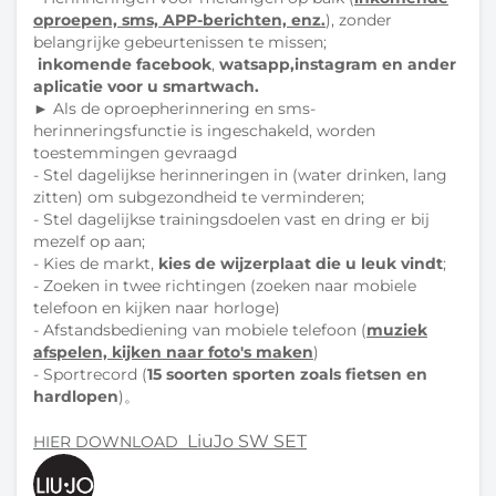
oproepen, sms, APP-berichten, enz.
), zonder
belangrijke gebeurtenissen te missen;
inkomende facebook
,
watsapp,instagram en ander
aplicatie voor u smartwach.
►
Als de oproepherinnering en sms-
herinneringsfunctie is ingeschakeld, worden
toestemmingen gevraagd
- Stel dagelijkse herinneringen in (water drinken, lang
zitten) om subgezondheid te verminderen;
- Stel dagelijkse trainingsdoelen vast en dring er bij
mezelf op aan;
- Kies de markt,
kies de wijzerplaat die u leuk vindt
;
- Zoeken in twee richtingen (zoeken naar mobiele
telefoon en kijken naar horloge)
- Afstandsbediening van mobiele telefoon (
muziek
afspelen, kijken naar foto's maken
)
- Sportrecord (
15 soorten sporten zoals fietsen en
hardlopen
)。
LiuJo SW SET
HIER DOWNLOAD