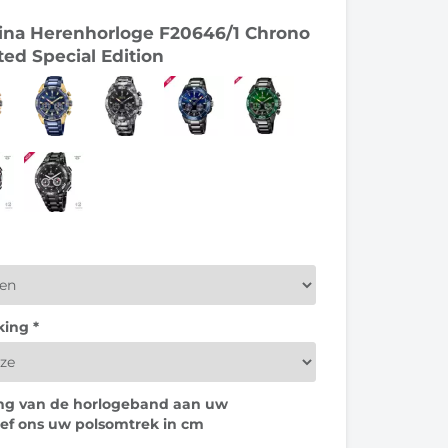
stina Herenhorloge F20646/1 Chrono
ed Special Edition
ing *
ing van de horlogeband aan uw
ef ons uw polsomtrek in cm