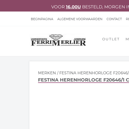
VOOR
16.00U
BESTELD, MORGEN I
BEGINPAGINA
ALGEMENE VOORWAARDEN
CONTACT
R
ACCOUNT GEGEVENS
PRIVACY VERKLARING
KLACHTENB
OUTLET
M
HERSTELLINGEN JUWELEN & UURWERKEN
NIEUWS 2026
MERKEN
/
FESTINA HERENHORLOGE F20646/
FESTINA HERENHORLOGE F20646/1 