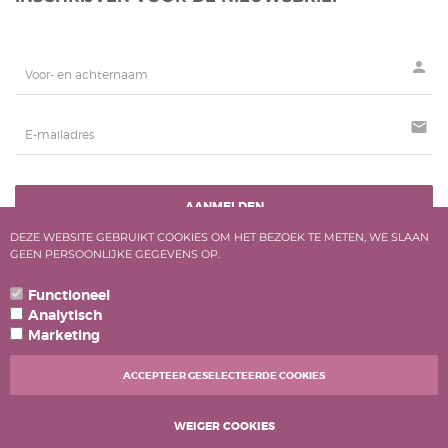
person
mail
AANMELDEN
DEZE WEBSITE GEBRUIKT COOKIES OM HET BEZOEK TE METEN, WE SLAAN
GEEN PERSOONLIJKE GEGEVENS OP.
Functioneel
ALLE BEDRAGEN ZIJN INCLUSIEF BTW
POWERED BY
CCV SHOP
Analytisch
Marketing
ACCEPTEER GESELECTEERDE COOKIES
HRK
112127
BTW
BE0527738594
© 2020 Juwelier
WEIGER COOKIES
Ferri Merlier All Rights reserved