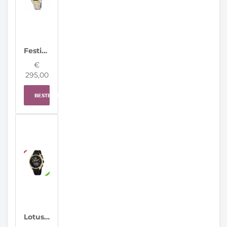
Festina Herenhorloge F20085/B Classic Steel Swiss Made
€
295,00
BESTELLEN
Lotus horloge 20002/5 Connected Full D