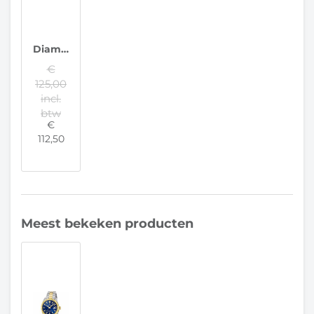
Diamanti Per Tutti Ring, Scala M1950
€
125,00
incl.
btw
€
112,50
Meest bekeken producten