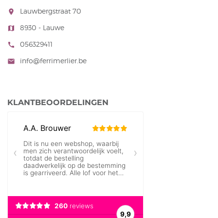
Lauwbergstraat 70
room
8930 - Lauwe
map
056329411
call
info@ferrimerlier.be
mail
KLANTBEOORDELINGEN